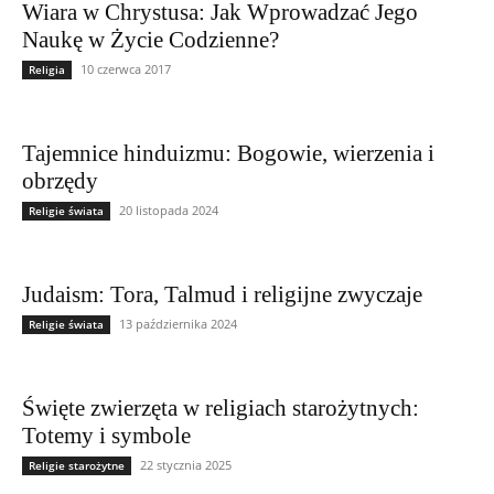
Wiara w Chrystusa: Jak Wprowadzać Jego
Naukę w Życie Codzienne?
10 czerwca 2017
Religia
Tajemnice hinduizmu: Bogowie, wierzenia i
obrzędy
20 listopada 2024
Religie świata
Judaism: Tora, Talmud i religijne zwyczaje
13 października 2024
Religie świata
Święte zwierzęta w religiach starożytnych:
Totemy i symbole
22 stycznia 2025
Religie starożytne