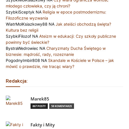
młodego człowieka, czy ją chroni?
SzybkiSceptyk
NA
Religia w epoce postmodernizmu:
Filozoficzne wyzwania
WiatrMolKsiazkowy88
NA
Jak ateiści obchodzą święta?
Kultura bez religii
SzybkiFilozof
NA
Ateizm w edukacji: Czy szkoły publiczne
powinny być świeckie?
BystraWedrowiec
NA
Charyzmaty Ducha Świętego w
biznesie: mądrość, rady, rozeznanie
PogodnyImbir808
NA
Skandale w Kościele w Polsce – jak
mówić o prawdzie, nie tracąc wiary?
Redakcja:
Marek85
867 POSTY
58 KOMENTARZE
Fakty i Mity