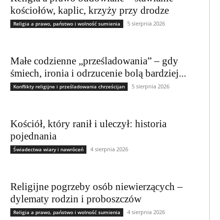
kościołów, kaplic, krzyży przy drodze
5 sierpnia 2026
Religia a prawo, państwo i wolność sumienia
Małe codzienne „prześladowania” – gdy
śmiech, ironia i odrzucenie bolą bardziej...
5 sierpnia 2026
Konflikty religijne i prześladowania chrześcijan
Kościół, który ranił i uleczył: historia
pojednania
4 sierpnia 2026
Świadectwa wiary i nawróceń
Religijne pogrzeby osób niewierzących –
dylematy rodzin i proboszczów
4 sierpnia 2026
Religia a prawo, państwo i wolność sumienia